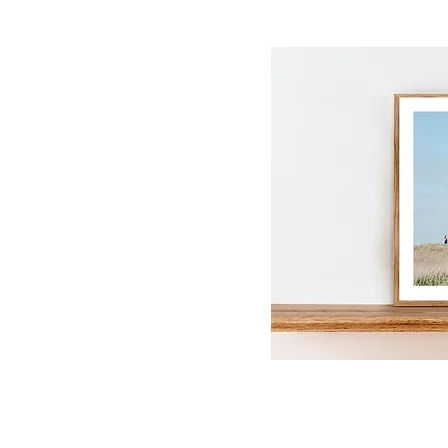
Poster
-
Schnellans
Nordseesommertag