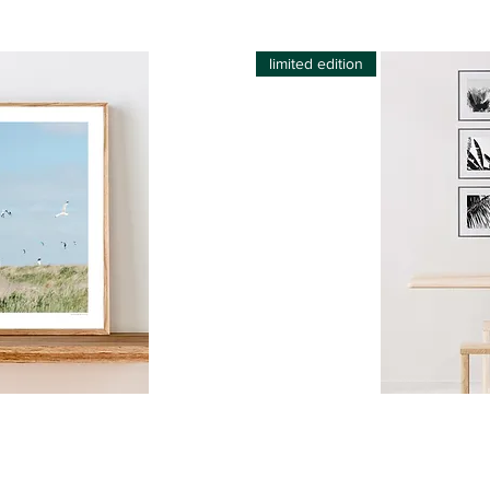
limited edition
Palmtrees
Costa
icht
Sch
da
Caparica,
Portugal